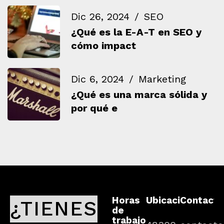
Dic 26, 2024
SEO
¿Qué es la E-A-T en SEO y
cómo impact
Dic 6, 2024
Marketing
¿Qué es una marca sólida y
por qué e
Horas
Ubicación
Contacto
¿TIENES
de
trabajo