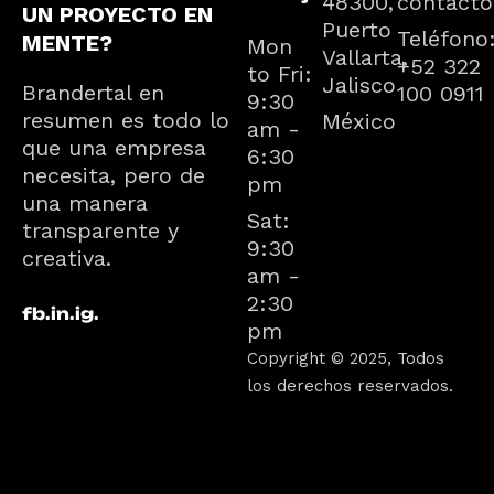
48300,
contacto
UN PROYECTO EN
Puerto
Teléfono
MENTE?
Mon
Vallarta,
+52 322
to Fri:
Jalisco
Brandertal en
100 0911
9:30
resumen es todo lo
México
am -
que una empresa
6:30
necesita, pero de
pm
una manera
Sat:
transparente y
9:30
creativa.
am -
2:30
fb.
in.
ig.
pm
Copyright © 2025, Todos
los derechos reservados.